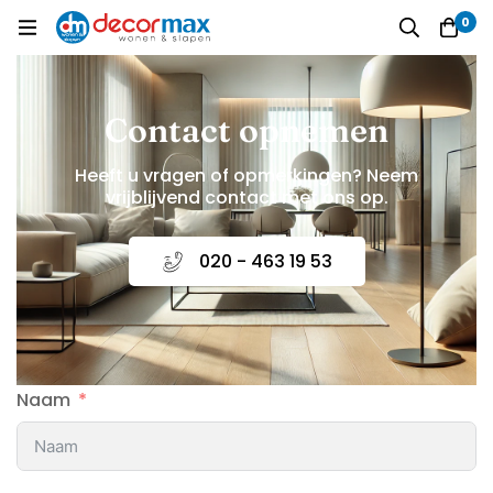
0
Contact opnemen
Heeft u vragen of opmerkingen? Neem
vrijblijvend contact met ons op.
020 - 463 19 53
Naam