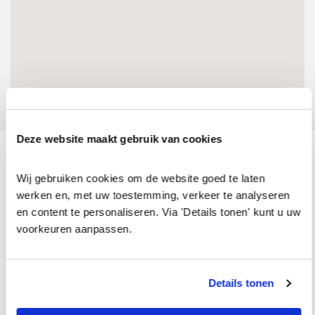
Deze website maakt gebruik van cookies
2 jaar service garantie
2 filialen in Amsterdam
Wij gebruiken cookies om de website goed te laten 
Garantie op vloeren en
Bezoek onze showrooms
werken en, met uw toestemming, verkeer te analyseren 
leggen
en content te personaliseren. Via 'Details tonen' kunt u uw 
voorkeuren aanpassen.
Beste prijs garantie
Snelle levertijden
Laagste prijs voor hoge
Direct uit eigen voorraad
kwaliteit
Details tonen