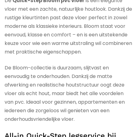
De
Quick-Step Bloom pvc vloer
is een elegante
vloer met een zachte, natuurlijke houtlook. Dankzij de
rustige kleurtinten past deze vloer perfect in zowel
moderne als klassieke interieurs. Bloom staat voor
eenvoud, klasse en comfort – en is een uitstekende
keuze voor wie een warme uitstraling wil combineren
met praktische eigenschappen.
De Bloom-collectie is duurzaam, slijtvast en
eenvoudig te onderhouden. Dankzij de matte
afwerking en realistische houtstructuur oogt deze
vloer als echt hout, maar biedt het alle voordelen
van pvc. Ideaal voor gezinnen, appartementen en
iedereen die zorgeloos wil genieten van een
onderhoudsvriendelijke vloer.
All-in Quick-Step legservice bij