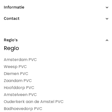
Informatie
Contact
Regio's
Regio
Amsterdam PVC
Weesp PVC
Diemen PVC
Zaandam PVC
Hoofddorp PVC
Amstelveen PVC
Ouderkerk aan de Amstel PVC
Badhoevedorp PVC