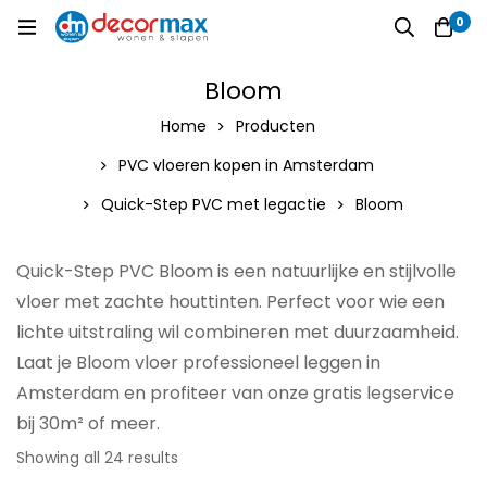
0
Bloom
Home
Producten
PVC vloeren kopen in Amsterdam
Quick-Step PVC met legactie
Bloom
Quick-Step PVC Bloom is een natuurlijke en stijlvolle
vloer met zachte houttinten. Perfect voor wie een
lichte uitstraling wil combineren met duurzaamheid.
Laat je Bloom vloer professioneel leggen in
Amsterdam en profiteer van onze gratis legservice
bij 30m² of meer.
Showing all 24 results