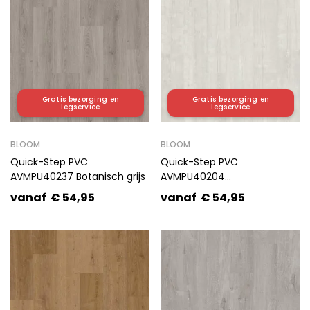
Gratis bezorging en
Gratis bezorging en
legservice
legservice
BLOOM
BLOOM
Quick-Step PVC
Quick-Step PVC
AVMPU40237 Botanisch grijs
AVMPU40204
Ondergesneeuwde den
vanaf
€
54,95
vanaf
€
54,95