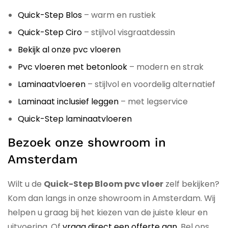
Quick-Step Blos
– warm en rustiek
Quick-Step Ciro
– stijlvol visgraatdessin
Bekijk al onze pvc vloeren
Pvc vloeren met betonlook
– modern en strak
Laminaatvloeren
– stijlvol en voordelig alternatief
Laminaat inclusief leggen
– met legservice
Quick-Step laminaatvloeren
Bezoek onze showroom in
Amsterdam
Wilt u de
Quick-Step Bloom pvc vloer
zelf bekijken?
Kom dan langs in onze showroom in Amsterdam. Wij
helpen u graag bij het kiezen van de juiste kleur en
uitvoering. Of
vraag direct een offerte aan
. Bel ons