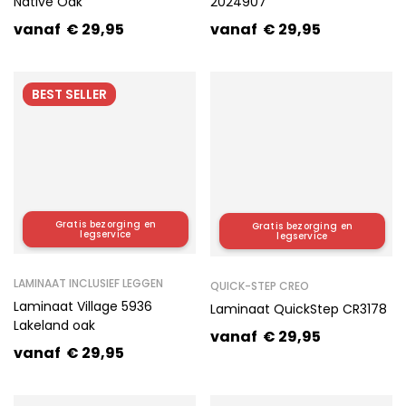
Native Oak
2024907
vanaf
€
29,95
vanaf
€
29,95
BEST
SELLER
Gratis bezorging en
Gratis bezorging en
HOT
legservice
legservice
LAMINAAT INCLUSIEF LEGGEN
QUICK-STEP CREO
Laminaat Village 5936
Laminaat QuickStep CR3178
Lakeland oak
vanaf
€
29,95
vanaf
€
29,95