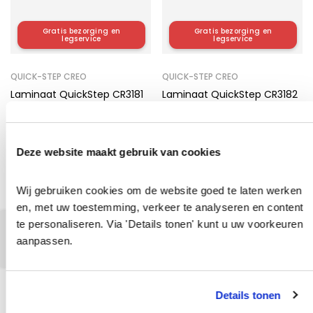
Gratis bezorging en
Gratis bezorging en
legservice
legservice
QUICK-STEP CREO
QUICK-STEP CREO
Laminaat QuickStep CR3181
Laminaat QuickStep CR3182
vanaf
€
29,95
vanaf
€
29,95
Deze website maakt gebruik van cookies
Gratis bezorging en
Gratis bezorging en
legservice
legservice
Wij gebruiken cookies om de website goed te laten werken 
en, met uw toestemming, verkeer te analyseren en content 
QUICK-STEP CREO
LAMINAAT INCLUSIEF LEGGEN
te personaliseren. Via 'Details tonen' kunt u uw voorkeuren 
Laminaat QuickStep CR3179
Laminaat QuickStep CR3180
Filters
aanpassen.
vanaf
€
29,95
vanaf
€
29,95
Details tonen
Gratis bezorging en
Gratis bezorging en
legservice
legservice