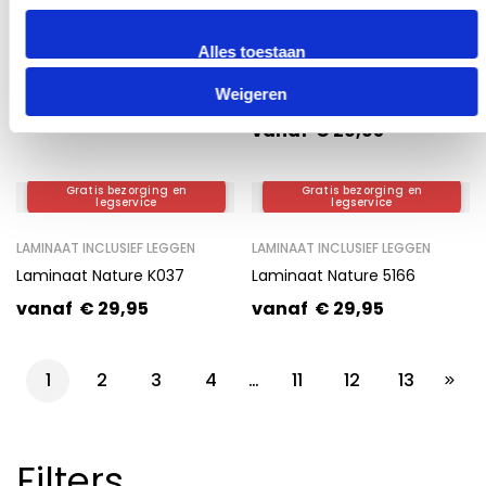
LAMINAAT INCLUSIEF LEGGEN
LAMINAAT INCLUSIEF LEGGEN
Alles toestaan
Laminaat QuickStep CR3176
Laminaat Nature 8mm –
Weigeren
920UF
vanaf
€
29,95
vanaf
€
29,95
Gratis bezorging en
Gratis bezorging en
legservice
legservice
LAMINAAT INCLUSIEF LEGGEN
LAMINAAT INCLUSIEF LEGGEN
Laminaat Nature K037
Laminaat Nature 5166
vanaf
€
29,95
vanaf
€
29,95
1
2
3
4
…
11
12
13
Filters