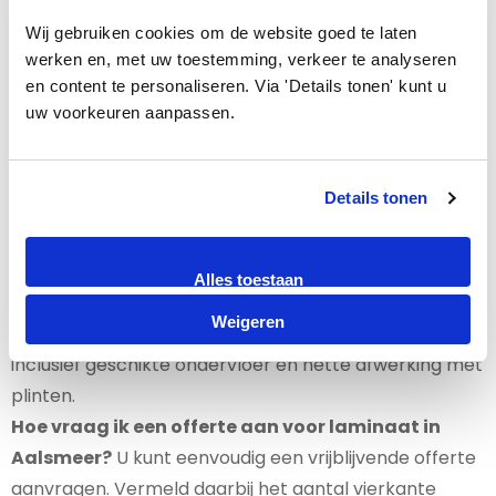
Decormax levert en legt laminaatvloeren in Aalsmeer
Wij gebruiken cookies om de website goed te laten 
en omgeving. Vanuit onze showrooms in Amsterdam
werken en, met uw toestemming, verkeer te analyseren 
helpen wij klanten met advies, levering en
en content te personaliseren. Via 'Details tonen' kunt u 
uw voorkeuren aanpassen.
professionele montage.
Kan ik de laminaatvloeren eerst in de showroom
bekijken?
Ja, u bent welkom in onze showroom om
Details tonen
verschillende laminaatvloeren, kleuren en structuren
te bekijken. Zo kunt u beter beoordelen welke vloer bij
uw woning past.
Alles toestaan
Zijn ondervloer en plinten ook mogelijk?
Ja, wij
Weigeren
kunnen de laminaatvloer compleet leveren en leggen,
inclusief geschikte ondervloer en nette afwerking met
plinten.
Hoe vraag ik een offerte aan voor laminaat in
Aalsmeer?
U kunt eenvoudig een vrijblijvende offerte
aanvragen. Vermeld daarbij het aantal vierkante