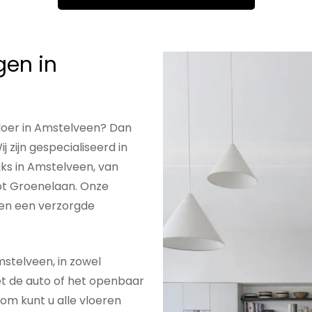
gen in
loer in Amstelveen
? Dan
j zijn gespecialiseerd in
jks in Amstelveen, van
tot Groenelaan. Onze
 en een verzorgde
stelveen, in zowel
 de auto of het openbaar
oom kunt u alle vloeren