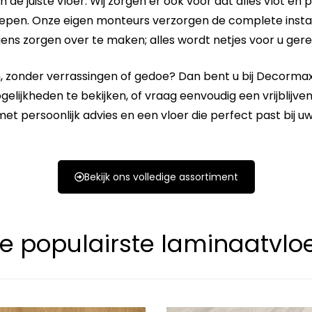
n de juiste vloer. Wij zorgen er ook voor dat alles vlot en 
pen. Onze eigen monteurs verzorgen de complete installat
ens zorgen over te maken; alles wordt netjes voor u gere
n
, zonder verrassingen of gedoe? Dan bent u bij Decormax
heden te bekijken, of vraag eenvoudig een vrijblijvend
et persoonlijk advies en een vloer die perfect past bij u
Bekijk ons volledige assortiment
e populairste laminaatvlo