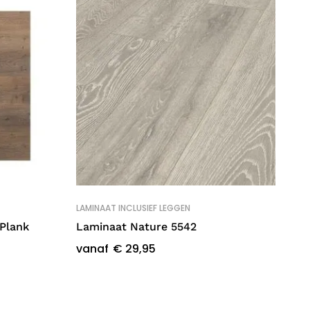
LAMINAAT INCLUSIEF LEGGEN
SP
Plank
Laminaat Nature 5542
Do
No
vanaf
€
29,95
va