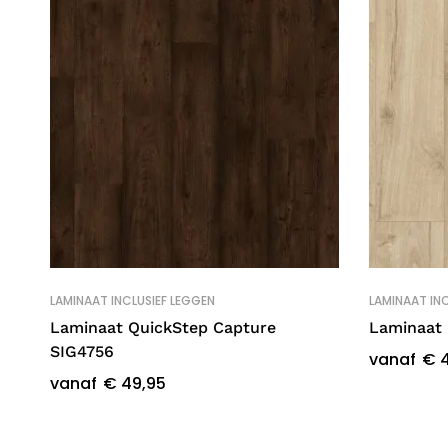
LAMINAAT INCLUSIEF LEGGEN
LAMINAAT INC
Laminaat QuickStep Capture
Laminaat 
SIG4756
vanaf
€
4
vanaf
€
49,95