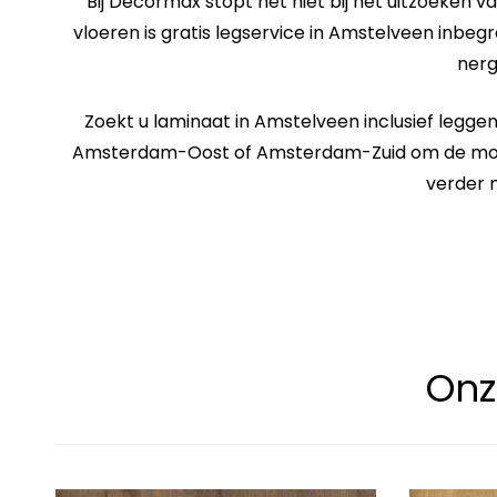
Bij Decormax stopt het niet bij het uitzoeken va
vloeren is
gratis legservice in Amstelveen
inbegre
nerg
Zoekt u
laminaat in Amstelveen inclusief legge
Amsterdam-Oost of Amsterdam-Zuid om de mogelijk
verder m
Onz