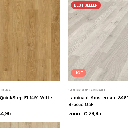
BEST
SELLER
HOT
ELIGNA
GOEDKOOP LAMINAAT
QuickStep EL1491 Witte
Laminaat Amsterdam 846
Breeze Oak
4,95
vanaf
€
28,95