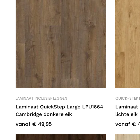
LAMINAAT INCLUSIEF LEGGEN
QUICK-STEP 
Laminaat QuickStep Largo LPU1664
Laminaat 
Cambridge donkere eik
lichte eik
vanaf
€
49,95
vanaf
€
4