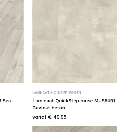
LAMINAAT INCLUSIEF LEGGEN
LAM
3 Sea
Laminaat QuickStep muse MUS5491
La
Gevlekt beton
va
vanaf
€
49,95