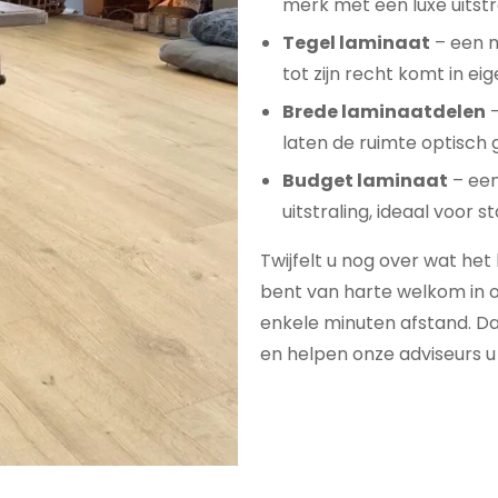
merk met een luxe uitstr
Tegel laminaat
– een m
tot zijn recht komt in eig
Brede laminaatdelen
–
laten de ruimte optisch g
Budget laminaat
– een
uitstraling, ideaal voor 
Twijfelt u nog over wat het
bent van harte welkom in 
enkele minuten afstand. Daa
en helpen onze adviseurs u 