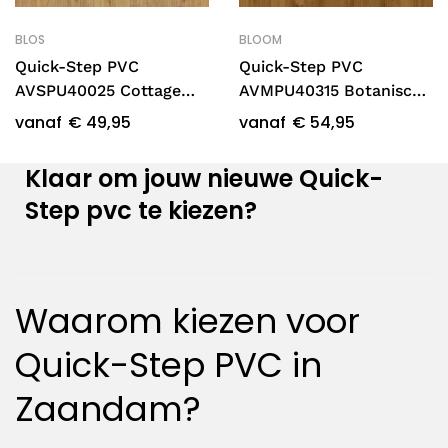
BLOS
BLOOM
Quick-Step PVC
Quick-Step PVC
AVSPU40025 Cottage
AVMPU40315 Botanische
naturelle eik
karamel eik
vanaf
€
49,95
vanaf
€
54,95
Klaar om jouw nieuwe Quick-
Step pvc te kiezen?
Waarom kiezen voor
Quick-Step
PVC in
Zaandam?