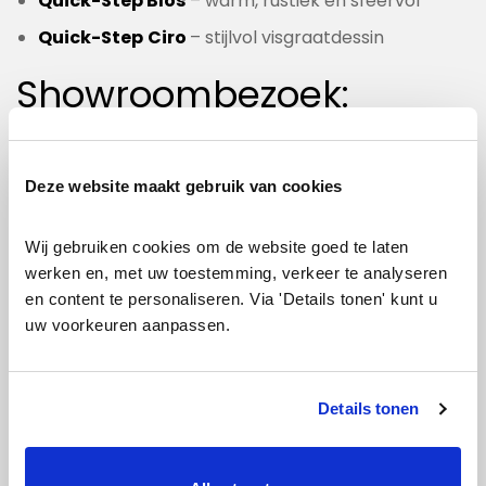
Quick-Step Blos
– warm, rustiek en sfeervol
Quick-Step
Ciro
– stijlvol visgraatdessin
Showroombezoek:
ontdek
Quick-Step
PVC
van dichtbij
Deze website maakt gebruik van cookies
Wil je de verschillende Quick-Step vloeren zelf zien
Wij gebruiken cookies om de website goed te laten 
werken en, met uw toestemming, verkeer te analyseren 
en voelen? Bezoek dan onze showroom vlakbij
en content te personaliseren. Via 'Details tonen' kunt u 
Amsterdam. Onze vloerenspecialisten helpen je
uw voorkeuren aanpassen.
graag met advies en tonen je het verschil tussen de
diverse collecties. Zo maak je een weloverwogen
keuze, passend bij jouw woning en wensen.
Details tonen
Vraag eenvoudig een