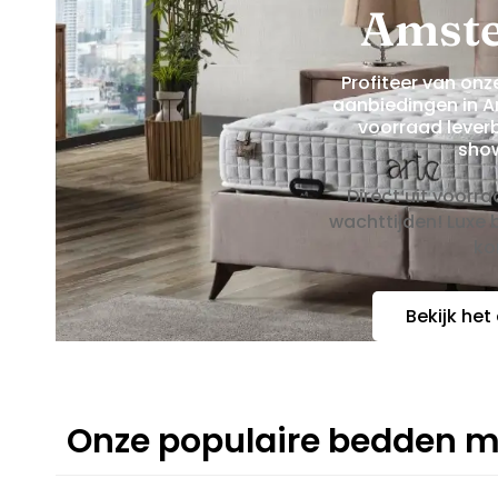
Amst
Profiteer van onz
aanbiedingen in A
voorraad lever
sho
Direct uit voorr
wachttijden! Luxe
ko
Bekijk het
Onze populaire bedden m