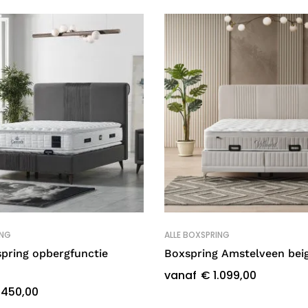
ING
ALLE BOXSPRING
pring opbergfunctie
Boxspring Amstelveen bei
vanaf
€
1.099,00
.450,00