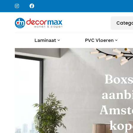
Laminaat
PVC Vloeren
Boxs
aanb
Amst
kop