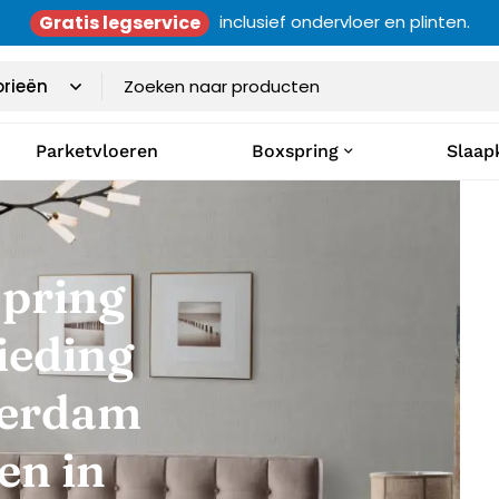
Gratis legservice
inclusief ondervloer en plinten.
Parketvloeren
Boxspring
Slaap
pring
ieding
erdam
en in