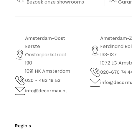
Bezoek onze showrooms
Garan
Amsterdam-Oost
Amsterdam-Z
Eerste
Ferdinand Bol
Oosterparkstraat
133-137
190
1072 LG Ams
1091 HK Amsterdam
020-670 74 4
020 - 463 19 53
info@decorma
info@decormax.nl
Regio's