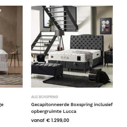
ALLE BOXSPRING
AL
ge
Gecapitonneerde Boxspring inclusief
Bo
opbergruimte Lucca
op
vanaf
€
1.299,00
va