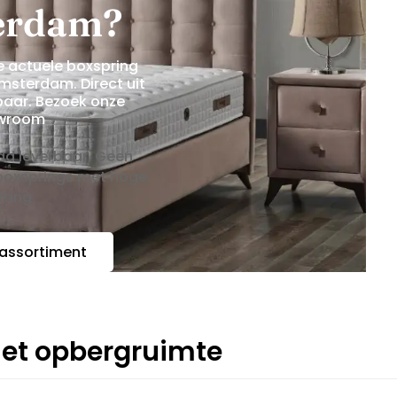
erdam?
e actuele boxspring
msterdam. Direct uit
baar. Bezoek onze
wroom
aad leverbaar. Geen
 boxsprings met hoge
rting
 assortiment
et opbergruimte