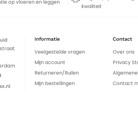
tie op vloeren en leggen
kwaliteit
Informatie
Contact
uid
straat
Veelgestelde vragen
Over ons
Mijn account
Privacy S
terdam
Returneren/Ruilen
Algemene
4
Mijn bestellingen
Contact 
x.nl