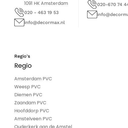
1091 HK Amsterdam
020-670 74 4
020 - 463 19 53
info@decorma
info@decormax.nl
Regio's
Regio
Amsterdam PVC
Weesp PVC
Diemen PVC
Zaandam PVC
Hoofddorp PVC
Amstelveen PVC
Ouderkerk aan de Amstel