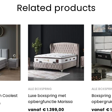
Related products
ALLE BOXSPRING
ALLE BOXSPRI
m Coolest
Luxe boxspring met
Boxspring
opbergfunctie Marissa
opbergrui
0
vanaf
€
1.399,00
vanaf
€
1