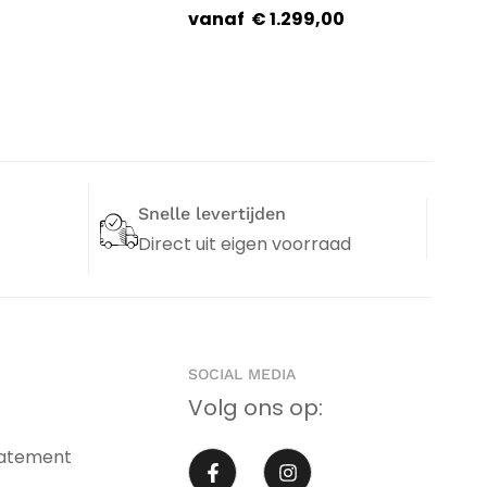
Lucca
vanaf
€
1.299,00
Snelle levertijden
Direct uit eigen voorraad
SOCIAL MEDIA
Volg ons op:
tatement