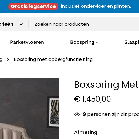
Gratis legservice
inclusief ondervloer en plinten.
Parketvloeren
Boxspring
Slaap
ng
Boxspring met opbergfunctie King
Boxspring Met
€
1.450,00
14
personen zijn dit pr
Afmeting
: