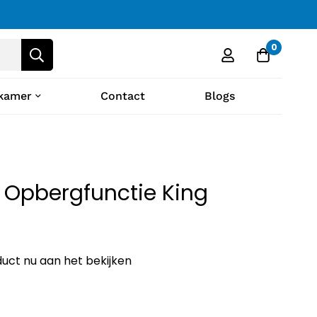
0
kamer
Contact
Blogs
 Opbergfunctie King
oduct nu aan het bekijken