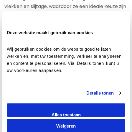
vlekken en slijtage, waardoor ze een ideale keuze zijn
voor drukke huishoudens en commerciële ruimtes.
Met een dikte van 8 mm bieden deze vloeren een
solide basis en uitstekende weerstand tegen
Deze website maakt gebruik van cookies
dagelijkse belastingen, terwijl ze toch een
aantrekkelijke uitstraling behouden.
Wij gebruiken cookies om de website goed te laten 
werken en, met uw toestemming, verkeer te analyseren 
Nu inclusief:
en content te personaliseren. Via 'Details tonen' kunt u 
uw voorkeuren aanpassen.
Inclusief
: Ondervloer Alufoam (standaard) (3mm)
Inclusief
: Bijpassende kleur plakplinten (voor
Details tonen
meerprijs ook hoge plinten leverbaar)
Inclusief
: Gratis bezorgen en Gratis Gelegd
Alles toestaan
Laminaat is een 8mm laminaat met een sterke klik
verbinding.
Met 15 Jaar fabrieksgarantie is dit
Weigeren