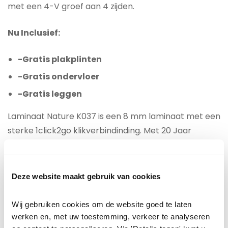
met een 4-V groef aan 4 zijden.
Nu Inclusief:
-Gratis plakplinten
-Gratis ondervloer
-Gratis leggen
Laminaat Nature K037 is een 8 mm laminaat met een
sterke 1click2go klikverbindinding. Met 20 Jaar
fabrieksgarantie is dit laminaat uitermate geschikt
voor intensief gebruik. U bent verzekerd van een
laminaatvloer die garant staat voor jarenlang
Deze website maakt gebruik van cookies
woonplezier. Daarnaast heeft deze laminaat een
anti-bacteriële en krasbestendige beschermlaag.
Wij gebruiken cookies om de website goed te laten 
werken en, met uw toestemming, verkeer te analyseren 