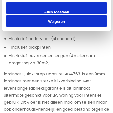
keuken. Nu hoeven ongelukjes dus niet meer het
einde van de laminaatvloer te betekenen.
Alles toestaan
Weigeren
Laminaat All-in prijs per m2 €49,95
-Inclusief ondervloer (standaard)
-Inclusief plakplinten
-Inclusief bezorgen en leggen (Amsterdam
omgeving v.a. 30m2)
laminaat Quick-step Capture SIG4763 is een 9mm
laminaat met een sterke klikverbinding. Met
levenslange fabrieksgarantie is dit laminaat
uitermate geschikt voor uw woning voor intensief
gebruik. Dit vloer is niet alleen mooi om te zien maar
ook onderhoudsvriendelijk en goed bestand tegen de