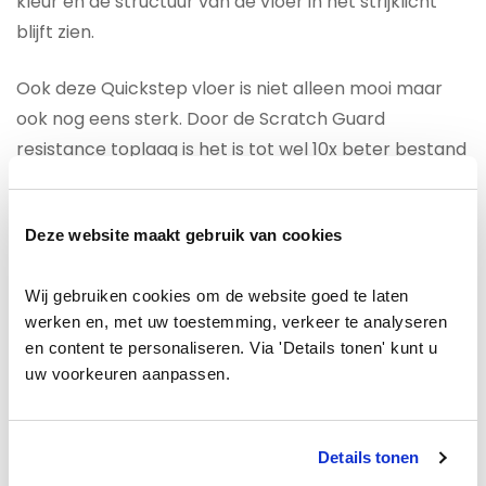
kleur en de structuur van de vloer in het strijklicht
blijft zien.
Ook deze Quickstep vloer is niet alleen mooi maar
ook nog eens sterk. Door de Scratch Guard
resistance toplaag is het is tot wel 10x beter bestand
tegen krassen dan andere merken.
Beschermd tegen vocht
Deze website maakt gebruik van cookies
Het
Quickstep Capture SIG4763
Geborstelde
naturelle eik laminaat is door de HydroSeal coating
Wij gebruiken cookies om de website goed te laten 
werken en, met uw toestemming, verkeer te analyseren 
waterbestendig gemaakt. Door deze
en content te personaliseren. Via 'Details tonen' kunt u 
waterafstotende coating krijgt vocht geen kans om
uw voorkeuren aanpassen.
via de toplaag of groef in de vloer te trekken. Je kunt
dit laminaat dan ook met een gerust hart in de
badkamer plaatsen. Hoe leuk is dat! Natuurlijk is het
Details tonen
waterbestendige ook nuttig in de woonkamer of