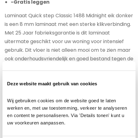
-Gratis leggen
Laminaat Quick step Classic 1488 Midnight eik donker
is een 8 mm laminaat met een sterke klikverbinding.
Met 25 Jaar fabrieksgarantie is dit laminaat
uitermate geschikt voor uw woning voor intensief
gebruik. Dit vloer is niet alleen mooi om te zien maar
ook onderhoudsvriendelijk en goed bestand tegen de
dynamiek van het gezinsleven.
Voor een houten ondergrond adviseren wij als
Deze website maakt gebruik van cookies
ondervloer groene platen. Hiervoor geldt tijdelijk
geen meerprijs.
Wij gebruiken cookies om de website goed te laten 
werken en, met uw toestemming, verkeer te analyseren 
en content te personaliseren. Via 'Details tonen' kunt u 
Voor appartementen meteen betonnen ondergrond
uw voorkeuren aanpassen.
en met onderburen adviseren wij u een
geluiddempende ondervloer te kiezen met een 10DB