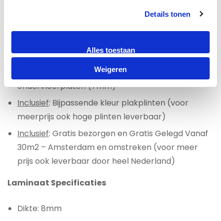
certificaat. Hiervoor geldt een meerprijs van €2.50
Details tonen
per m2.
Laminaat All-in prijs per m2 €34,95
Alles toestaan
Weigeren
Inclusief:
Ondervloer Alufoam (3mm) of
ondervloerplaten (7mm)
Inclusief
: Bijpassende kleur plakplinten (voor
meerprijs ook hoge plinten leverbaar)
Inclusief
: Gratis bezorgen en Gratis Gelegd Vanaf
30m2 – Amsterdam en omstreken (voor meer
prijs ook leverbaar door heel Nederland)
Laminaat Specificaties
Dikte: 8mm