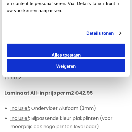
en content te personaliseren. Via 'Details tonen' kunt u 
tegen water bestand.
uw voorkeuren aanpassen.
Voor een houten ondergrond adviseren wij als
ondervloer groene platen.
Details tonen
Voor appartementen meteen betonnen ondergrond
en met onderburen adviseren wij u een
Alles toestaan
geluiddempende ondervloer te kiezen met een 10DB
Weigeren
certificaat. Hiervoor geldt een meerprijs van €4.00
per m2.
Laminaat All-in prijs per m2 €42,95
Inclusief:
Ondervloer Alufoam (3mm)
Inclusief
: Bijpassende kleur plakplinten (voor
meerprijs ook hoge plinten leverbaar)