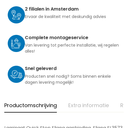
2 filialen in Amsterdam
Ervaar de kwaliteit met deskundig advies
Complete montageservice
Van levering tot perfecte installatie, wij regelen
alles!
Snel geleverd
Producten snel nodig? Soms binnen enkele
dagen levering mogelijk!
Productomschrijving
Extra informatie
Re
Laminaat Quick Step Eligna aanbieding, Eligna EL3573