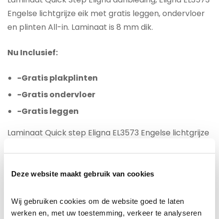
Engelse lichtgrijze eik met gratis leggen, ondervloer
en plinten All-in. Laminaat is 8 mm dik.
Nu Inclusief:
-Gratis plakplinten
-Gratis ondervloer
-Gratis leggen
Laminaat Quick step Eligna EL3573 Engelse lichtgrijze
eik is een 8 mm laminaat met een sterke
klikverbinding. Met 25 Jaar fabrieksgarantie is dit
laminaat uitermate geschikt voor uw woning voor
Deze website maakt gebruik van cookies
intensief gebruik. Dankzij een unieke
waterafstotende ”hydroseal” Coating oogt de
Wij gebruiken cookies om de website goed te laten 
werken en, met uw toestemming, verkeer te analyseren 
laminaatvloer niet alleen mooi, maar is ook goed