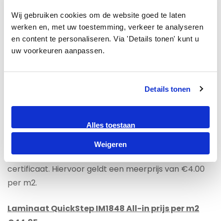
Dit vloer is niet alleen mooi om te zien maar ook
Wij gebruiken cookies om de website goed te laten 
onderhoudsvriendelijk en goed bestand tegen de
werken en, met uw toestemming, verkeer te analyseren 
dynamiek van het gezinsleven. Met 25 Jaar
en content te personaliseren. Via 'Details tonen' kunt u 
fabrieksgarantie is dit laminaat uitermate geschikt
uw voorkeuren aanpassen.
voor uw woning voor intensief gebruik.
Voor een houten ondergrond adviseren wij als
Details tonen
ondervloer groene platen.
Alles toestaan
Voor appartementen met een betonnen
ondergrond en met onderburen adviseren wij u een
Weigeren
geluiddempende ondervloer te kiezen met een 10DB
certificaat. Hiervoor geldt een meerprijs van €4.00
per m2.
Laminaat QuickStep IM1848 All-in prijs per m2