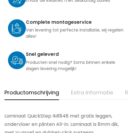
Ervaar de kwaliteit met deskundig advies
Complete montageservice
Van levering tot perfecte installatie, wij regelen
alles!
Snel geleverd
Producten snel nodig? Soms binnen enkele
dagen levering mogelijk!
Productomschrijving
Extra informatie
Re
Laminaat QuickStep IM1848 met gratis leggen,
ondervloer en plinten All-in. Laminaat is 8mm dik,
met V-groef en dubbel-click systeem.