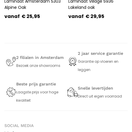
Laminaat Amsterdam 5303
Laminaat Village 5936
Alpine Oak
Lakeland oak
vanaf
€
25,95
vanaf
€
29,95
2 jaar service garantie
2 filialen in Amsterdam
Garantie op vloeren en
Bezoek onze showrooms
leggen
Beste prijs garantie
Snelle levertijden
Laagste prijs voor hoge
Direct uit eigen voorraad
kwaliteit
SOCIAL MEDIA