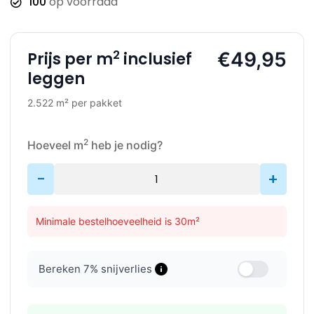
100
op voorraad
2
€49,95
Prijs per m
inclusief
leggen
2.522 m² per pakket
2
Hoeveel m
heb je nodig?
-
+
Minimale bestelhoeveelheid is 30m²
Bereken
7
% snijverlies