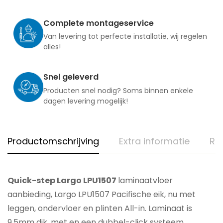
Complete montageservice
Van levering tot perfecte installatie, wij regelen
alles!
Snel geleverd
Producten snel nodig? Soms binnen enkele
dagen levering mogelijk!
Productomschrijving
Extra informatie
Re
Quick-step Largo LPU1507
laminaatvloer
aanbieding, Largo LPU1507 Pacifische eik, nu met
leggen, ondervloer en plinten All-in. Laminaat is
9,5mm dik, met en een dubbel-click systeem.