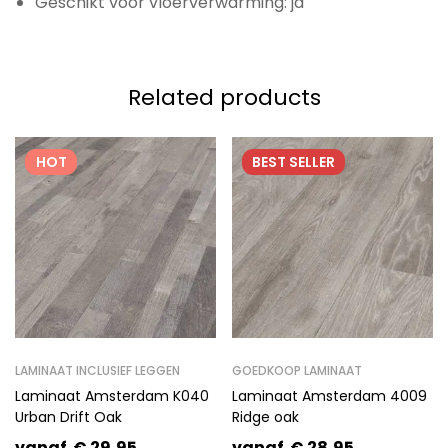
Geschikt voor vloerverwarming: ja
Related products
HOT
BEST
SELLER
LAMINAAT INCLUSIEF LEGGEN
GOEDKOOP LAMINAAT
Laminaat Amsterdam K040
Laminaat Amsterdam 4009
Urban Drift Oak
Ridge oak
vanaf
€
29,95
vanaf
€
28,95