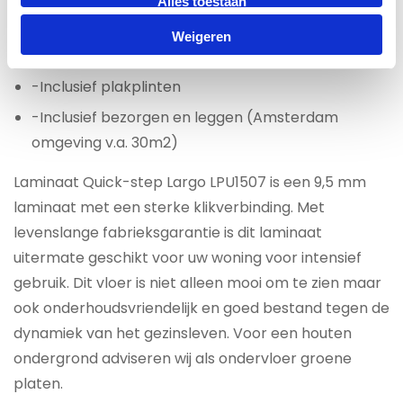
Alles toestaan
Laminaat All-in prijs per m2 € 49,95
Weigeren
-Inclusief ondervloer (standaard)
-Inclusief plakplinten
-Inclusief bezorgen en leggen (Amsterdam
omgeving v.a. 30m2)
Laminaat Quick-step Largo LPU1507 is een 9,5 mm
laminaat met een sterke klikverbinding. Met
levenslange fabrieksgarantie is dit laminaat
uitermate geschikt voor uw woning voor intensief
gebruik. Dit vloer is niet alleen mooi om te zien maar
ook onderhoudsvriendelijk en goed bestand tegen de
dynamiek van het gezinsleven. Voor een houten
ondergrond adviseren wij als ondervloer groene
platen.