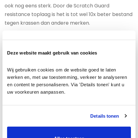
ook nog eens sterk. Door de Scratch Guard
resistance toplaag is het is tot wel 10x beter bestand
tegen krassen dan andere merken.
Beschermd tegen vocht
Het
Quick-step Largo LPU1507
Pacifische eik
Deze website maakt gebruik van cookies
laminaat is door de HydroSeal coating
waterbestendig gemaakt. Door deze
Wij gebruiken cookies om de website goed te laten 
waterafstotende coating krijgt vocht geen kans om
werken en, met uw toestemming, verkeer te analyseren 
via de toplaag of groef in de vloer te trekken. Je kunt
en content te personaliseren. Via 'Details tonen' kunt u 
dit laminaat dan ook met een gerust hart in de
uw voorkeuren aanpassen.
badkamer plaatsen. Hoe leuk is dat! Natuurlijk is het
waterbestendige ook nuttig in de woonkamer of
keuken. Nu hoeven ongelukjes dus niet meer het
Details tonen
einde van de laminaatvloer te betekenen.