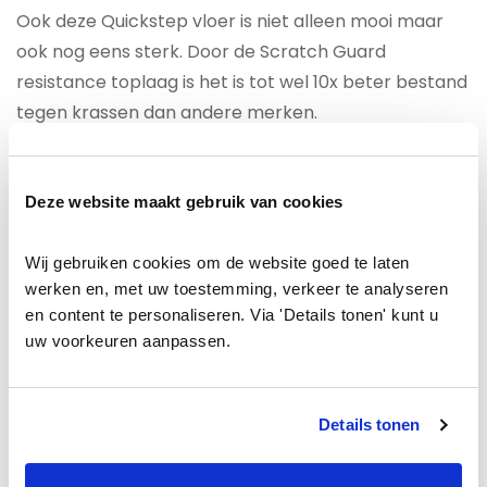
Ook deze Quickstep vloer is niet alleen mooi maar
ook nog eens sterk. Door de Scratch Guard
resistance toplaag is het is tot wel 10x beter bestand
tegen krassen dan andere merken.
Beschermd tegen vocht
Het
Quick-step Largo LPU1661 Long Island
Deze website maakt gebruik van cookies
naturelle eik
laminaat is door de HydroSeal coating
waterbestendig gemaakt. Door deze
Wij gebruiken cookies om de website goed te laten 
waterafstotende coating krijgt vocht geen kans om
werken en, met uw toestemming, verkeer te analyseren 
en content te personaliseren. Via 'Details tonen' kunt u 
via de toplaag of groef in de vloer te trekken. Je kunt
uw voorkeuren aanpassen.
dit laminaat dan ook met een gerust hart in de
badkamer plaatsen. Hoe leuk is dat! Natuurlijk is het
waterbestendige ook nuttig in de woonkamer of
Details tonen
keuken. Nu hoeven ongelukjes dus niet meer het
einde van de laminaatvloer te betekenen.