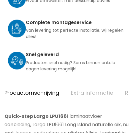
Ervaar de kwaliteit met deskundig advies
Complete montageservice
Van levering tot perfecte installatie, wij regelen
alles!
Snel geleverd
Producten snel nodig? Soms binnen enkele
dagen levering mogelijk!
Productomschrijving
Extra informatie
Re
Quick-step Largo LPU1661
laminaatvloer
aanbieding, Largo LPU1661 Long Island naturelle eik, nu
met leggen, ondervloer en plinten All-in. Laminaat is