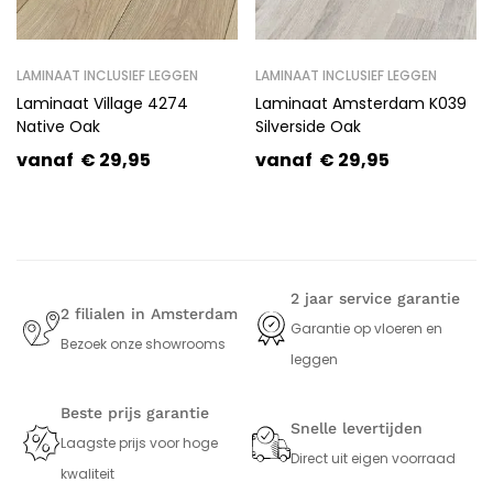
LAMINAAT INCLUSIEF LEGGEN
LAMINAAT INCLUSIEF LEGGEN
Laminaat Village 4274
Laminaat Amsterdam K039
Native Oak
Silverside Oak
vanaf
€
29,95
vanaf
€
29,95
2 jaar service garantie
2 filialen in Amsterdam
Garantie op vloeren en
Bezoek onze showrooms
leggen
Beste prijs garantie
Snelle levertijden
Laagste prijs voor hoge
Direct uit eigen voorraad
kwaliteit