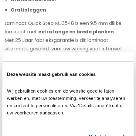
Gratis leggen
Laminaat Quick Step MJ3548 is een 9.5 mm dikke
laminaat met
extra lange en brede planken
.
Met 25 Jaar fabrieksgarantie is dit laminaat
uitermate geschikt voor uw woning voor intensief
gebruik. Dankzij een unieke waterafstotende
”hydroseal” Coating oogt de laminaatvloer niet
alleen mooi, maar is ook goed tegen water bestand.
Deze website maakt gebruik van cookies
Voor een houten ondergrond adviseren wij als
Wij gebruiken cookies om de website goed te laten 
ondervloer groene platen.
werken en, met uw toestemming, verkeer te analyseren 
en content te personaliseren. Via 'Details tonen' kunt u 
uw voorkeuren aanpassen.
Voor appartementen met een betonnen
ondergrond en met onderburen adviseren wij u een
geluiddempende ondervloer te kiezen met een 10DB