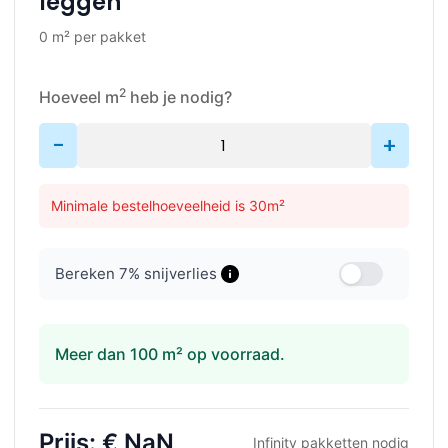
leggen
0 m² per pakket
2
Hoeveel m
heb je nodig?
-
+
Minimale bestelhoeveelheid is 30m²
Bereken
7
% snijverlies
Meer dan 100 m² op voorraad.
Prijs:
€ NaN
Infinity
pakketten nodig