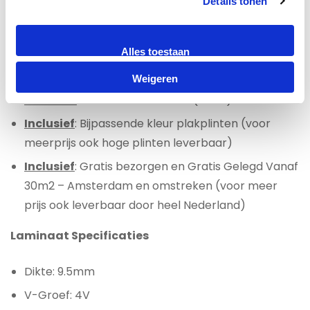
Details tonen
certificaat. Hiervoor geldt een meerprijs van € 4,00
per m2.
Alles toestaan
Laminaat All-in prijs per m2 € 54,95
Weigeren
Inclusief
:
Ondervloer Alufoam (3mm)
Inclusief
: Bijpassende kleur plakplinten (voor
meerprijs ook hoge plinten leverbaar)
Inclusief
: Gratis bezorgen en Gratis Gelegd Vanaf
30m2 – Amsterdam en omstreken (voor meer
prijs ook leverbaar door heel Nederland)
Laminaat Specificaties
Dikte: 9.5mm
V-Groef: 4V