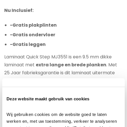
Nu Inclusief:
-Gratis plakplinten
-Gratis ondervloer
-Gratis leggen
Laminaat Quick Step MJ3551 is een 9.5 mm dikke
laminaat met
extra lange en brede planken
. Met
25 Jaar fabrieksgarantie is dit laminaat uitermate
geschikt voor uw woning voor intensief gebruik.
Dankzij een unieke waterafstotende ”hydroseal”
Coating oogt de laminaatvloer niet alleen mooi,
Deze website maakt gebruik van cookies
maar is ook goed tegen water bestand.
Wij gebruiken cookies om de website goed te laten 
Laminaat ALL-IN:
werken en, met uw toestemming, verkeer te analyseren 