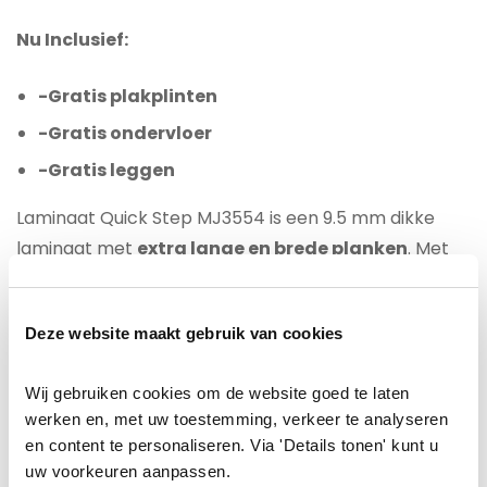
Nu Inclusief:
-Gratis plakplinten
-Gratis ondervloer
-Gratis leggen
Laminaat Quick Step MJ3554 is een 9.5 mm dikke
laminaat met
extra lange en brede planken
. Met
25 Jaar fabrieksgarantie is dit laminaat uitermate
geschikt voor uw woning voor intensief gebruik.
Deze website maakt gebruik van cookies
Dankzij een unieke waterafstotende ”hydroseal”
Coating oogt de laminaatvloer niet alleen mooi,
Wij gebruiken cookies om de website goed te laten 
maar is ook goed tegen water bestand.
werken en, met uw toestemming, verkeer te analyseren 
en content te personaliseren. Via 'Details tonen' kunt u 
Voor een houten ondergrond adviseren wij als
uw voorkeuren aanpassen.