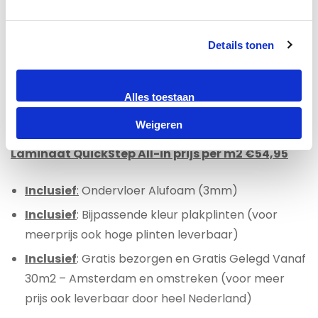
ondervloer groene platen.
Voor appartementen met een betonnen
Details tonen
ondergrond en met onderburen adviseren wij u een
geluiddempende ondervloer te kiezen met een 10DB
certificaat. Hiervoor geldt een meerprijs van €4.00
Alles toestaan
per m2.
Weigeren
Laminaat QuickStep All-in prijs per m2 €54,95
Inclusief
:
Ondervloer Alufoam (3mm)
Inclusief
: Bijpassende kleur plakplinten (voor
meerprijs ook hoge plinten leverbaar)
Inclusief
: Gratis bezorgen en Gratis Gelegd Vanaf
30m2 – Amsterdam en omstreken (voor meer
prijs ook leverbaar door heel Nederland)