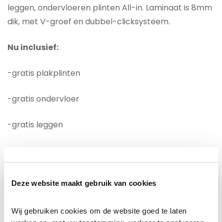
leggen, ondervloeren plinten All-in. Laminaat is 8mm
dik, met V-groef en dubbel-clicksysteem.
Nu inclusief:
-gratis plakplinten
-gratis ondervloer
-gratis leggen
Laminaat is een 8mm laminaat met een sterke klik
verbinding.
Met 20 Jaar fabrieksgarantie is dit
laminaat uitermate geschikt voor uw woning. Dit
Deze website maakt gebruik van cookies
vloer is niet alleen mooi om te zien maar ook
onderhoudsvriendelijk en goed bestand tegen de
Wij gebruiken cookies om de website goed te laten 
dynamiek van het gezinsleven.