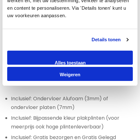
werken en, met uw toestemming, verkeer te analyseren 
en content te personaliseren. Via 'Details tonen' kunt u 
Voor een houten ondergrond adviseren wij als
uw voorkeuren aanpassen.
ondervloer groene platen.
Voor appartementen met een betonnen
Details tonen
ondergrond en met onderburen adviseren wij u om
een geluiddempende ondervloer te gebruiken met
Alles toestaan
een 10DB certificaat.
Weigeren
Laminaat All-in prijs per m2 €29,95
Inclusief: Ondervloer Alufoam (3mm) of
ondervloer platen (7mm)
Inclusief: Bijpassende kleur plakplinten (voor
meerprijs ook hoge plintenleverbaar)
Inclusief: Gratis bezorgen en Gratis Gelegd