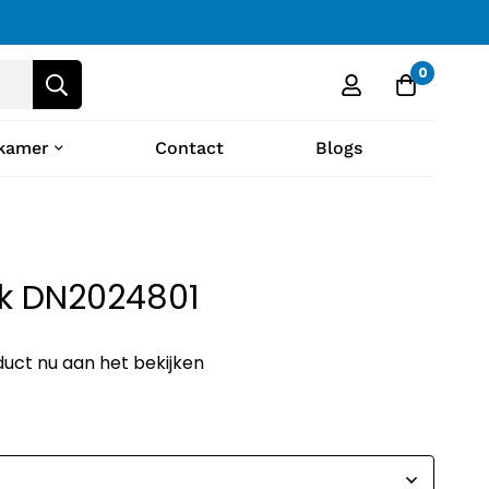
0
kamer
Contact
Blogs
ck DN2024801
duct nu aan het bekijken