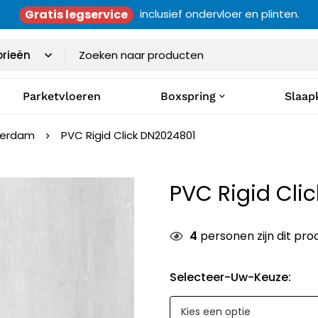
Gratis legservice
inclusief ondervloer en plinten.
Parketvloeren
Boxspring
Slaap
terdam
PVC Rigid Click DN2024801
PVC Rigid Cli
4
personen zijn dit pro
Selecteer-Uw-Keuze
: