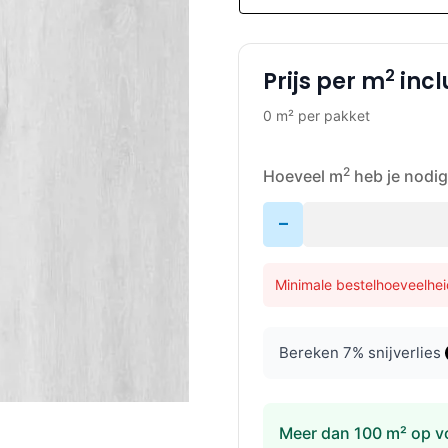
2
Prijs per m
incl
0 m² per pakket
2
Hoeveel m
heb je nodig
-
Minimale bestelhoeveelhei
Bereken
7
% snijverlies
Meer dan 100 m² op v