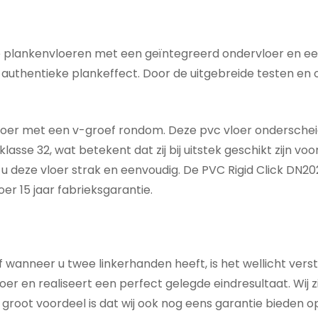
e plankenvloeren met een geïntegreerd ondervloer en ee
authentieke plankeffect. Door de uitgebreide testen en 
loer met een v-groef rondom. Deze pvc vloer onderscheidt 
lasse 32, wat betekent dat zij bij uitstek geschikt zijn vo
u deze vloer strak en eenvoudig. De PVC Rigid Click DN20
oer 15 jaar fabrieksgarantie.
f wanneer u twee linkerhanden heeft, is het wellicht ver
r en realiseert een perfect gelegde eindresultaat. Wij zij
 groot voordeel is dat wij ook nog eens garantie bieden o