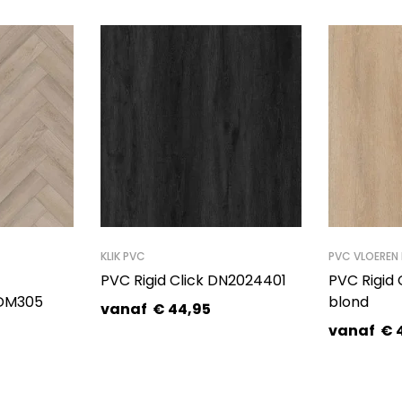
KLIK PVC
PVC VLOEREN
PVC Rigid Click DN2024401
PVC Rigid 
DM305
blond
vanaf
€
44,95
vanaf
€