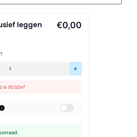
€0,00
usief leggen
?
+
d is 30.02m²
oorraad.