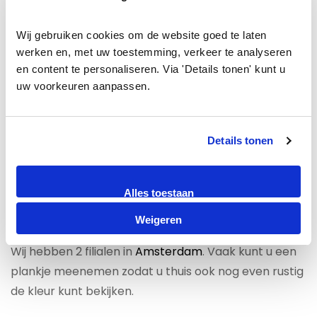
PVC vloer laten leggen?
Wij gebruiken cookies om de website goed te laten 
werken en, met uw toestemming, verkeer te analyseren 
Wanneer u zelf geen tijd heeft om PVC te leggen of
en content te personaliseren. Via 'Details tonen' kunt u 
wanneer u twee linkerhanden heeft, is het wellicht
uw voorkeuren aanpassen.
verstandig om uw PVC vloer te laten leggen. Een
team van experts gaat graag aan de slag met uw
PVC vloer en realiseert een perfect gelegde
Details tonen
eindresultaat. Wij zijn gespecialiseerd in alle soorten
PVC. Wij leggen al vele jaren PVC vloeren door heel
Alles toestaan
Nederland. Een groot voordeel is dat wij ook nog eens
garantie bieden op het geleverde werk.
Weigeren
Wij hebben 2 filialen in
Amsterdam
. Vaak kunt u een
plankje meenemen zodat u thuis ook nog even rustig
de kleur kunt bekijken.