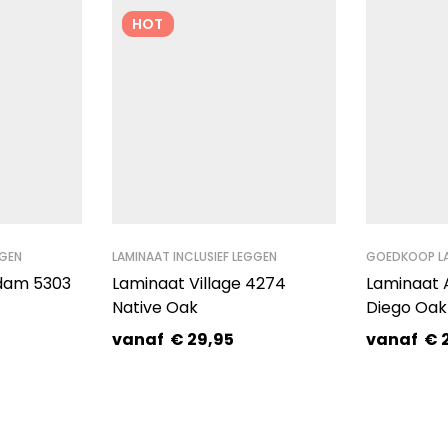
HOT
GGEN
LAMINAAT INCLUSIEF LEGGEN
GOEDKOOP L
dam 5303
Laminaat Village 4274
Laminaat
Native Oak
Diego Oak
vanaf
€
29,95
vanaf
€