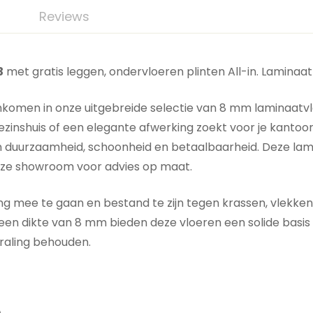
Reviews
3
met gratis leggen, ondervloeren plinten All-in. Laminaa
nkomen in onze uitgebreide selectie van 8 mm laminaatvlo
 gezinshuis of een elegante afwerking zoekt voor je kanto
n duurzaamheid, schoonheid en betaalbaarheid. Deze l
ami
t onze showroom voor advies op maat.
mee te gaan en bestand te zijn tegen krassen, vlekken en
en dikte van 8 mm bieden deze vloeren een solide basis
traling behouden.