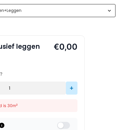
€0,00
usief leggen
?
+
d is 30m²