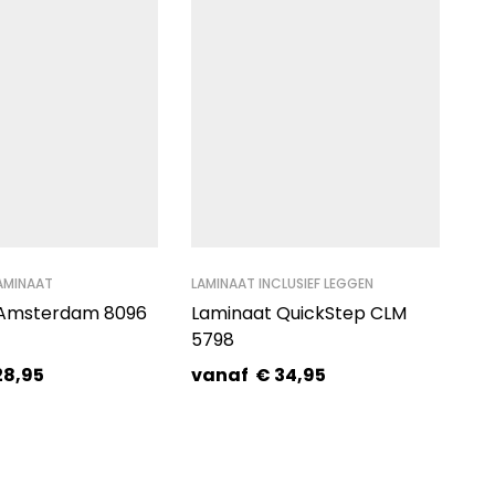
AMINAAT
LAMINAAT INCLUSIEF LEGGEN
 Amsterdam 8096
Laminaat QuickStep CLM
5798
28,95
vanaf
€
34,95