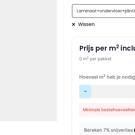
Wissen
2
Prijs per m
incl
2
0 m
per pakket
2
Hoeveel m
heb je nodig
-
Minimale bestelhoeveelhei
Bereken
7
% snijverlies