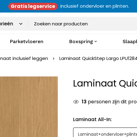
Gratis legservice
inclusief ondervloer en plinten.
Parketvloeren
Boxspring
Slaap
naat inclusief leggen
Laminaat QuickStep Largo LPU128
Laminaat Qui
13
personen zijn dit pr
Laminaat All-In
: