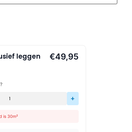
€49,95
usief leggen
?
+
d is 30m²