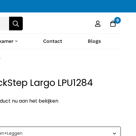
0
kamer
Contact
Blogs
4
ckStep Largo LPU1284
oduct nu aan het bekijken