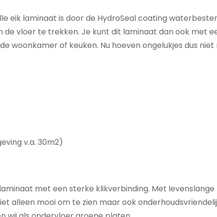
lle eik laminaat is door de HydroSeal coating waterbest
in de vloer te trekken. Je kunt dit laminaat dan ook met e
 in de woonkamer of keuken. Nu hoeven ongelukjes dus niet
eving v.a. 30m2)
aminaat met een sterke klikverbinding. Met levenslange f
is niet alleen mooi om te zien maar ook onderhoudsvriende
 wij als ondervloer groene platen.