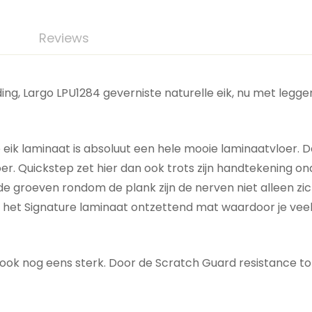
Reviews
ng, Largo LPU1284 geverniste naturelle eik, nu met leggen
eik laminaat is absoluut een hele mooie laminaatvloer. D
oer. Quickstep zet hier dan ook trots zijn handtekening on
lfs in de groeven rondom de plank zijn de nerven niet alleen
het Signature laminaat ontzettend mat waardoor je veel l
ook nog eens sterk. Door de Scratch Guard resistance top