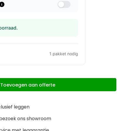
oorraad.
1
pakket nodig
Toevoegen aan offerte
clusief leggen
m, bezoek ons showroom
rvice met leggarantie