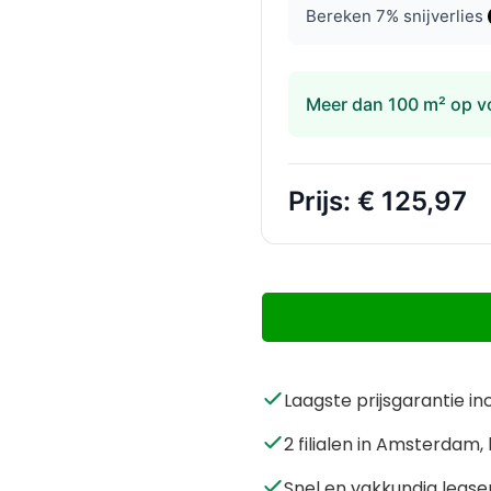
Bereken
7
% snijverlies
Meer dan 100 m² op v
Prijs:
€ 125,97
Laagste prijsgarantie in
2 filialen in Amsterda
Snel en vakkundig legse