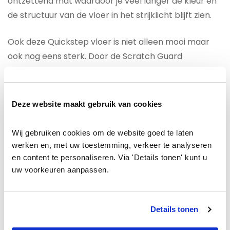
ontzettend mat waardoor je veel langer de kleur en
de structuur van de vloer in het strijklicht blijft zien.
Ook deze Quickstep vloer is niet alleen mooi maar
ook nog eens sterk. Door de Scratch Guard
resistance toplaag is het is tot wel 10x beter bestand
tegen krassen dan andere merken.
Deze website maakt gebruik van cookies
Het
Quickstep muse MUS5485
blauwsteen
tegellaminaat is door de HydroSeal coating
Wij gebruiken cookies om de website goed te laten 
waterbestendig gemaakt. Door deze
werken en, met uw toestemming, verkeer te analyseren 
waterafstotende coating krijgt vocht geen kans om
en content te personaliseren. Via 'Details tonen' kunt u 
via de toplaag of groef in de vloer te trekken. Je kunt
uw voorkeuren aanpassen.
dit laminaat dan ook met een gerust hart in de
badkamer plaatsen. Hoe leuk is dat! Natuurlijk is het
Details tonen
waterbestendige ook nuttig in de woonkamer of
keuken. Nu hoeven ongelukjes dus niet meer het