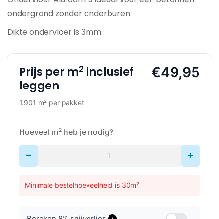
ondergrond zonder onderburen.
Dikte ondervloer is 3mm.
2
€49,95
Prijs per m
inclusief
leggen
1.901 m² per pakket
2
Hoeveel m
heb je nodig?
-
+
Minimale bestelhoeveelheid is 30m²
Bereken
8
% snijverlies