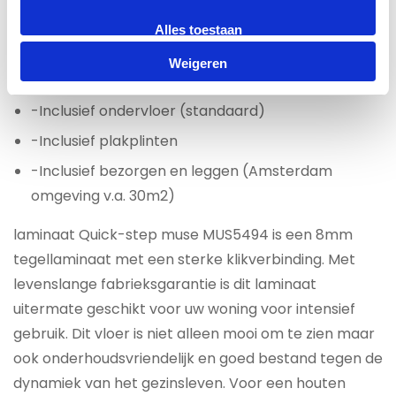
einde van de laminaatvloer te betekenen.
Alles toestaan
Laminaat All-in prijs per m2 €49,95
Weigeren
-Inclusief ondervloer (standaard)
-Inclusief plakplinten
-Inclusief bezorgen en leggen (Amsterdam
omgeving v.a. 30m2)
laminaat Quick-step muse MUS5494 is een 8mm
tegellaminaat met een sterke klikverbinding. Met
levenslange fabrieksgarantie is dit laminaat
uitermate geschikt voor uw woning voor intensief
gebruik. Dit vloer is niet alleen mooi om te zien maar
ook onderhoudsvriendelijk en goed bestand tegen de
dynamiek van het gezinsleven. Voor een houten