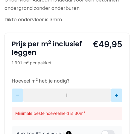
ondergrond zonder onderburen.
Dikte ondervloer is 3mm.
2
€49,95
Prijs per m
inclusief
leggen
1.901 m² per pakket
2
Hoeveel m
heb je nodig?
-
+
Minimale bestelhoeveelheid is 30m²
Bereken
8
% snijverlies