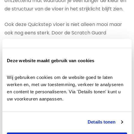
ontzettend mat waardoor je veel langer de kleur en
de structuur van de vloer in het strijklicht blijft zien.
Ook deze Quickstep vloer is niet alleen mooi maar
ook nog eens sterk. Door de Scratch Guard
resistance toplaag is het is tot wel 10x beter bestand
tegen krassen dan andere merken.
Deze website maakt gebruik van cookies
Het
Quickstep muse MUS5494 Botanisch beton
tegellaminaat is door de HydroSeal coating
Wij gebruiken cookies om de website goed te laten 
waterbestendig gemaakt. Door deze
werken en, met uw toestemming, verkeer te analyseren 
waterafstotende coating krijgt vocht geen kans om
en content te personaliseren. Via 'Details tonen' kunt u 
via de toplaag of groef in de vloer te trekken. Je kunt
uw voorkeuren aanpassen.
dit laminaat dan ook met een gerust hart in de
badkamer plaatsen. Hoe leuk is dat! Natuurlijk is het
Details tonen
waterbestendige ook nuttig in de woonkamer of
keuken. Nu hoeven ongelukjes dus niet meer het