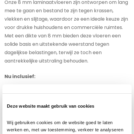
Onze 8 mm laminaatvloeren zijn ontworpen om lang
mee te gaan en bestand te zijn tegen krassen,
vlekken en slijtage, waardoor ze een ideale keuze zijn
voor drukke huishoudens en commerciële ruimtes.
Met een dikte van 8 mm bieden deze vloeren een
solide basis en uitstekende weerstand tegen
dagelijkse belastingen, terwijl ze toch een
aantrekkelijke uitstraling behouden.
Nu inclusief:
Inclusief
: Ondervloer Alufoam (standaard) (3mm)
Inclusief
: Bijpassende kleur plakplinten (voor
Deze website maakt gebruik van cookies
meerprijs ook hoge plinten leverbaar)
Inclusief
: Gratis bezorgen en Gratis Gelegd
Wij gebruiken cookies om de website goed te laten 
werken en, met uw toestemming, verkeer te analyseren 
Laminaat is een 8mm laminaat met een sterke klik