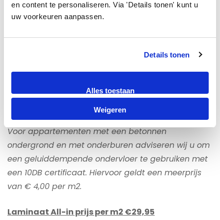
en content te personaliseren. Via 'Details tonen' kunt u 
verbinding.
Met 15 Jaar fabrieksgarantie is dit
uw voorkeuren aanpassen.
laminaat uitermate geschikt voor uw woning. Dit
vloer
is niet alleen mooi om te zien maar ook
onderhoudsvriendelijk en goed bestand tegen de
Details tonen
dynamiek van het gezinsleven.
Voor een houten ondergrond adviseren wij als
Alles toestaan
ondervloer groene platen.
Weigeren
Voor appartementen met een betonnen
ondergrond en met onderburen adviseren wij u om
een geluiddempende ondervloer te gebruiken met
een 10DB certificaat. Hiervoor geldt een meerprijs
van € 4,00 per m2.
Laminaat All-in prijs per m2 €29,95