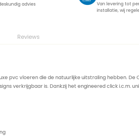
Van levering tot pe
deskundig advies
installatie, wij regel
Reviews
 luxe pvc vloeren die de natuurlijke uitstraling hebben. D
signs verkrijgbaar is. Dankzij het engineered click i.c.m. u
ing