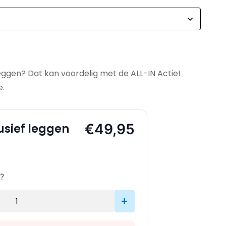
leggen? Dat kan voordelig met de ALL-IN Actie!
e.
€49,95
usief leggen
?
+