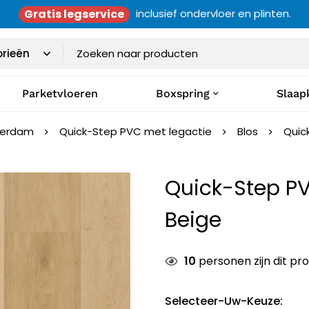
Gratis legservice
inclusief ondervloer en plinten.
Parketvloeren
Boxspring
Slaap
terdam
Quick-Step PVC met legactie
Blos
Quic
Quick-Step P
Beige
10
personen zijn dit pr
Selecteer-Uw-Keuze
: