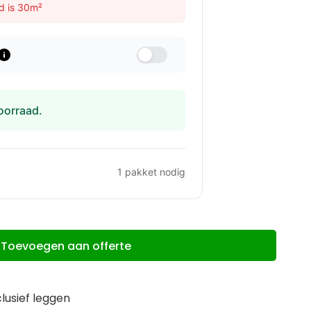
d is 30m²
oorraad.
1
pakket nodig
Toevoegen aan offerte
clusief leggen