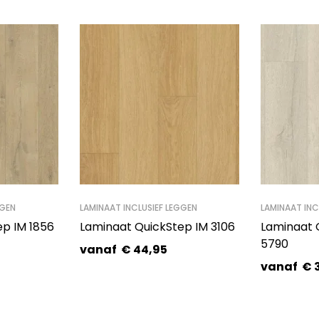
GGEN
LAMINAAT INCLUSIEF LEGGEN
LAMINAAT INC
p IM 1856
Laminaat QuickStep IM 3106
Laminaat 
5790
vanaf
€
44,95
vanaf
€