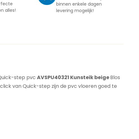
rfecte
binnen enkele dagen
en alles!
levering mogelijk!
e Quick-step pvc
AVSPU40321 Kunsteik beige
Blos
niclick van Quick-step zijn de pvc vloeren goed te