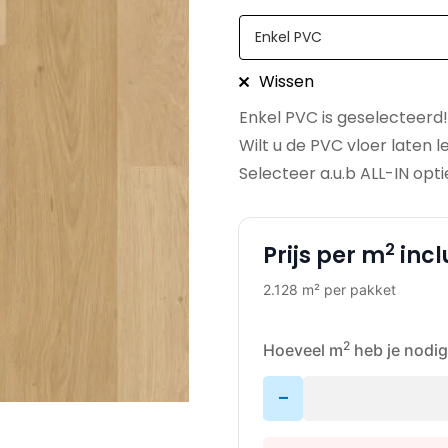
Wissen
Enkel PVC is geselecteerd!
Wilt u de PVC vloer laten 
Selecteer a.u.b ALL-IN opti
2
Prijs per m
incl
2.128 m² per pakket
2
Hoeveel m
heb je nodig
-